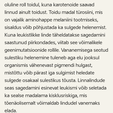
oluline roll toidul, kuna karotenoide saavad
linnud ainult toidust. Toidu madal türosiini, mis
on vajalik aminohappe melaniini tootmiseks,
sisaldus võib põhjustada ka sulgede helenemist.
Kuna leukistlikke linde täheldatakse sagedamini
saastunud piirkondades, viitab see võimalikele
geenimutatsioonide rollile. Vananemisega seotud
sulestiku helenemine tuleneb aga elu jooksul
organismis vähenevast pigmendi hulgast,
mistõttu võib pärast iga sulgimist heledate
sulgede osakaal sulestikus tõusta. Linnalindude
seas sagedamini esinevat leukismi võib seletada
ka sealse madalama kisklusriskiga, mis
tõenäolisemalt võimaldab lindudel vanemaks
elada.