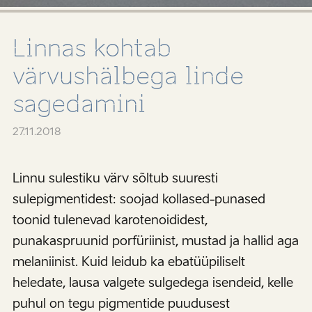
Linnas kohtab
värvushälbega linde
sagedamini
27.11.2018
Linnu sulestiku värv sõltub suuresti
sulepigmentidest: soojad kollased-punased
toonid tulenevad karotenoididest,
punakaspruunid porfüriinist, mustad ja hallid aga
melaniinist. Kuid leidub ka ebatüüpiliselt
heledate, lausa valgete sulgedega isendeid, kelle
puhul on tegu pigmentide puudusest