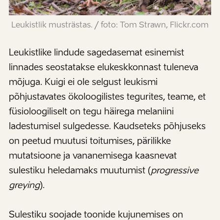
Leukistlik musträstas. / foto: Tom Strawn, Flickr.com
Leukistlike lindude sagedasemat esinemist
linnades seostatakse elukeskkonnast tuleneva
mõjuga. Kuigi ei ole selgust leukismi
põhjustavates ökoloogilistes tegurites, teame, et
füsioloogiliselt on tegu häirega melaniini
ladestumisel sulgedesse. Kaudseteks põhjuseks
on peetud muutusi toitumises, pärilikke
mutatsioone ja vananemisega kaasnevat
sulestiku heledamaks muutumist (
progressive
greying
).
Sulestiku soojade toonide kujunemises on