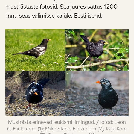
musträstaste fotosid. Sealjuures sattus 1200
linnu seas valimisse ka üks Eesti isend.
Musträsta erinevad leukismi ilmingud. / fotod: Leon
C, Flickr.com (1); Mike Slade, Flickr.com (2); Kaja Koor