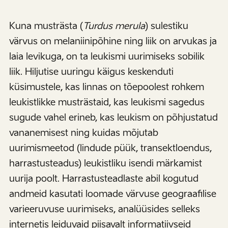
Kuna musträsta (
Turdus merula
) sulestiku
värvus on melaniinipõhine ning liik on arvukas ja
laia levikuga, on ta leukismi uurimiseks sobilik
liik. Hiljutise uuringu käigus keskenduti
küsimustele, kas linnas on tõepoolest rohkem
leukistlikke musträstaid, kas leukismi sagedus
sugude vahel erineb, kas leukism on põhjustatud
vananemisest ning kuidas mõjutab
uurimismeetod (lindude püük, transektloendus,
harrastusteadus) leukistliku isendi märkamist
uurija poolt. Harrastusteadlaste abil kogutud
andmeid kasutati loomade värvuse geograafilise
varieeruvuse uurimiseks, analüüsides selleks
internetis leiduvaid piisavalt informatiivseid