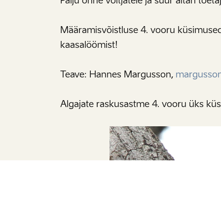
Palju õnne võitjatele ja suur aitäh toeta
Määramisvõistluse 4. vooru küsimused 
kaasalöömist!
Teave: Hannes Margusson,
margusson
Algajate raskusastme 4. vooru üks küsi