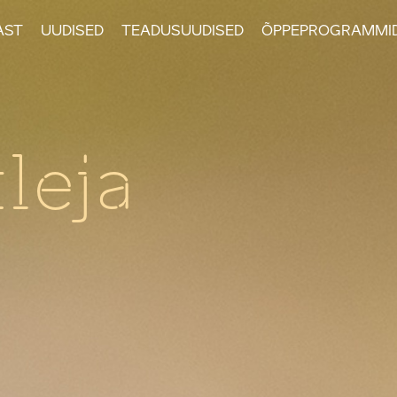
AST
UUDISED
TEADUSUUDISED
ÕPPEPROGRAMMI
leja