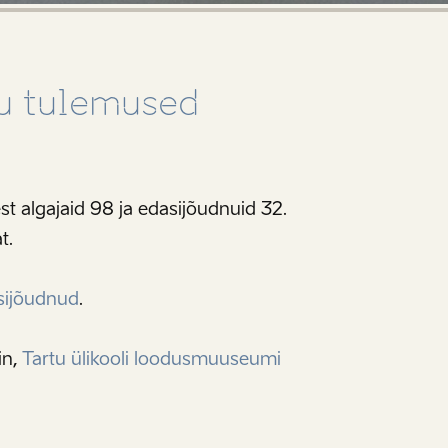
ru tulemused
st algajaid 98 ja edasijõudnuid 32.
t.
sijõudnud
.
in,
Tartu ülikooli loodusmuuseumi