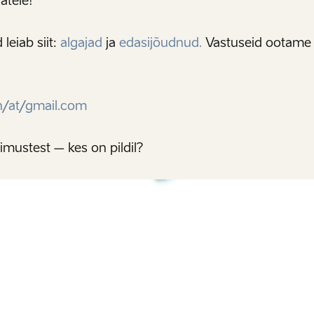
jatele!
leiab siit:
algajad
ja
edasijõudnud.
Vastuseid ootame h
/at/gmail.com
mustest – kes on pildil?