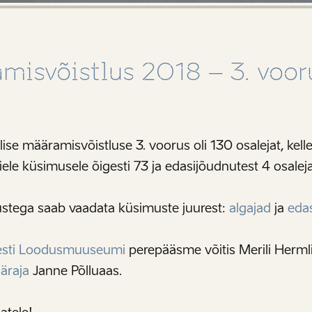
amisvõistlus 2018 – 3. voo
e määramisvõistluse 3. voorus oli 130 osalejat, kelle
iele küsimusele õigesti 73 ja edasijõudnutest 4 osaleja
ustega saab vaadata küsimuste juurest:
algajad
ja
eda
esti Loodusmuuseumi
perepääsme võitis Merili Herml
ääraja
Janne Põlluaas.