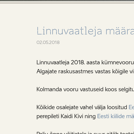
Linnuvaatleja määr
02.05.2018
Linnuvaatleja 2018. aasta kümnevoorulis
Algajate raskusastmes vastas kõigile vi
Kolmanda vooru vastuseid koos selgit
Kõikide osalejate vahel välja loositud
E
perepileti Kaidi Kivi ning
Eesti kiilide m